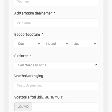
Achternaam deelnemer
*
Geboortedatum
*
Geslacht
*
Voetbalvereniging
Voetbal elftal (bijv. JO-11/MO-11)
JO-/MO-