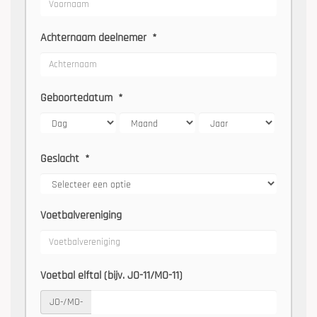
Achternaam deelnemer
*
Geboortedatum
*
Geslacht
*
Voetbalvereniging
Voetbal elftal (bijv. JO-11/MO-11)
JO-/MO-